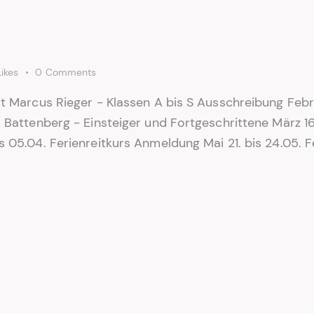
Likes
0
Comments
it Marcus Rieger - Klassen A bis S Ausschreibung Febr
o Battenberg - Einsteiger und Fortgeschrittene März 1
s 05.04. Ferienreitkurs Anmeldung Mai 21. bis 24.05. F
rung