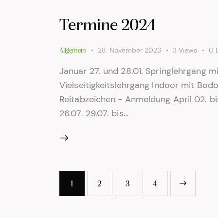
Termine 2024
28. November 2023
3
Views
0
Allgemein
Januar 27. und 28.01. Springlehrgang m
Vielseitigkeitslehrgang Indoor mit Bod
Reitabzeichen - Anmeldung April 02. bi
26.07. 29.07. bis…
Seitennummerie
>
Page
1
Page
2
Page
3
Page
4
der